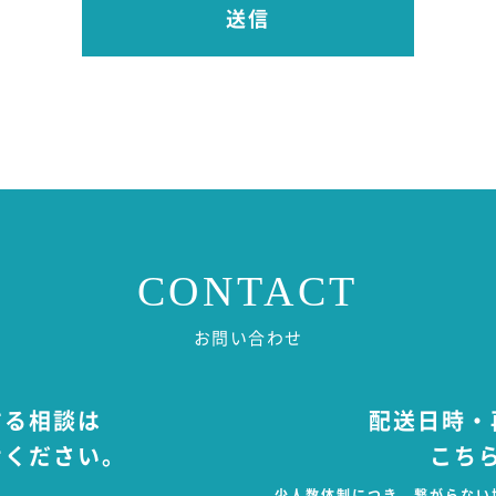
則として同意を得た範囲内で行ないます。また収集目的以外の利
のみ利用させていただきます。
開示の禁止
意いただいている場合や法令に基づき開示を請求された場合など
情報を第三者に提供・開示いたしません。
意いただいた利用目的を達成するために、当社より業務委託先に
、当社と同様の水準で個人情報の厳重な管理を徹底するよう契約
切な監督を行います。
CONTACT
の確保・向上
お問い合わせ
情報の漏洩・紛失・改ざんなどを防止するため、継続して情報セ
する相談は
配送日時・
・従業員に対し、個人情報保護の重要性を理解し、お客様の個人
せください。
こち
ます。
訂正などへの対応
少人数体制につき、繋がらない