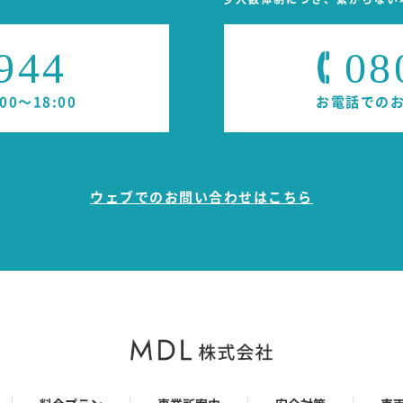
集させて頂いた個人情報を次のいずれかに該当する場合を除き、
944
08
求められた場合。
わせに対し、その内容が当社の協力会社から直接回答するのが適
00～18:00
お電話での
じた上で、当社の協力会社に提供・共同利用する場合。
を得た場合。
ウェブでのお問い合わせはこちら
の生命、健康、財産等に重大な損害が発生する事を防止する為に
基づく権限による開示請求があった場合。
身の個人情報の開示や訂正などをご希望される場合、お申し出い
せていただいた上で、合理的な期間及び範囲で対応させていただ
改善
に関連する法令、その他の規範を遵守するとともに、社会環境の
続的に見直し、改善します。