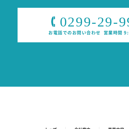
当社は、お客様より収
は一切致しません。
0299-29-9
・法令等により開示が
・お客様からのお問合
お電話でのお問い合わせ
営業時間 9:
合。
・適切な保護処置を講
・お客様の事前の同意
・お客様及び一般市民
・公的機関より法律に
当社は､お客様がご自
人であることを確認さ
9. 継続的な見直しと
当社は、個人情報保護
報保護の取り組みを継