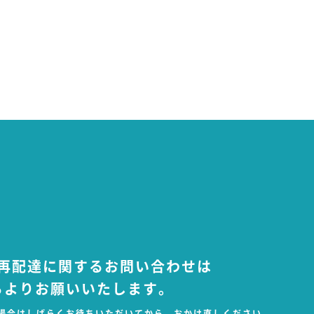
用は、当社の営業上、
正当な理由がある場合
対してお客様の個人情
により義務付け、これ
キュリティの確保・向
再配達に関するお問い合わせは
情報を適切に取り扱う
らよりお願いいたします。
場合はしばらくお待ちいただいてから、おかけ直しください。