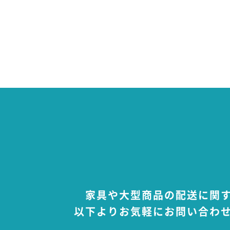
3. 個人情報の利用
個人情報の利用は、原
最低限必要な範囲内で
4. 第三者への提供・
当社は、お客様から同
を除き、お客様の個人
5. 業務委託先の監督
当社は、お客様から同
報を開示する場合には
を実施させるなど、適
6. 情報セキュリティ
当社は、お客様の個人
上に努めます。
7. 教育・啓発
家具や大型商品の配送に関
当社は、すべての役員
以下よりお気軽にお問い合わ
よう教育・啓発を行い
8. 個人情報の開示・